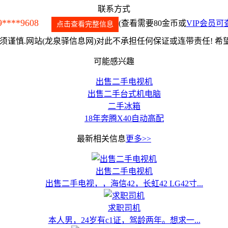
联系方式
9****9608
(查看需要80金币或
VIP会员可
点击查看完整信息
谨慎.网站(龙泉驿信息网)对此不承担任何保证或连带责任! 
可能感兴趣
出售二手电视机
出售二手台式机电脑
二手冰箱
18年奔腾X40自动高配
最新相关信息
更多>>
出售二手电视机
出售二手电视，，海信42，长虹42 LG42寸...
求职司机
本人男，24岁有c1证，驾龄两年。想求一...